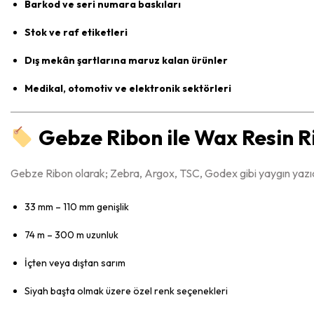
Barkod ve seri numara baskıları
Stok ve raf etiketleri
Dış mekân şartlarına maruz kalan ürünler
Medikal, otomotiv ve elektronik sektörleri
Gebze Ribon ile Wax Resin 
Gebze Ribon olarak; Zebra, Argox, TSC, Godex gibi yaygın yazıcı
33 mm – 110 mm genişlik
74 m – 300 m uzunluk
İçten veya dıştan sarım
Siyah başta olmak üzere özel renk seçenekleri