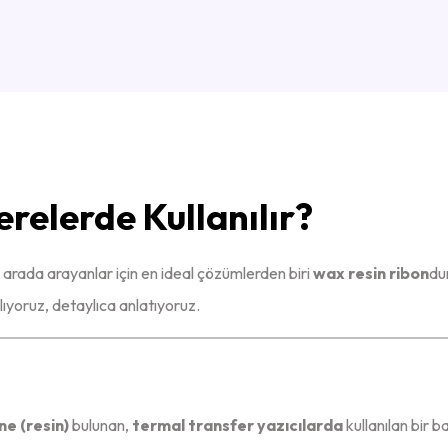
relerde Kullanılır?
r arada arayanlar için en ideal çözümlerden biri
wax resin ribon
du
lıyoruz, detaylıca anlatıyoruz.
ne (resin)
bulunan,
termal transfer yazıcılarda
kullanılan bir b