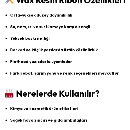
Wax Resin Ribon Özellikleri
Orta-yüksek düzey dayanıklılık
Su, nem, ısı ve sürtünmeye karşı dirençli
Yüksek baskı netliği
Barkod ve küçük yazılarda üstün çözünürlük
Flathead yazıcılarla uyumludur
Farklı ebat, sarım yönü ve renk seçenekleri mevcuttur
Nerelerde Kullanılır?
Kimya ve kozmetik ürün etiketleri
Soğuk hava zinciri ve gıda ambalajları