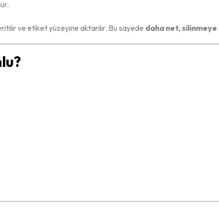
ür.
ritilir ve etiket yüzeyine aktarılır. Bu sayede
daha net, silinmeye 
mlu?