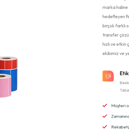
marka haline 
hedefleyen fi
birçok farklı
transfer çözü
hızlı ve etki
ekibimiz ve y
Etik
Baskı
Tabak
Müşteri o
Zamanında
Rekabetçi