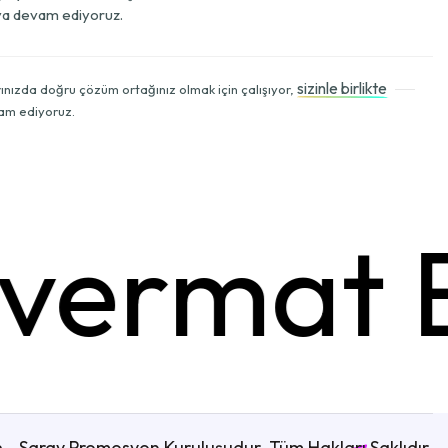
a devam ediyoruz.
sizinle birlikte
arınızda doğru çözüm ortağınız olmak için çalışıyor,
m ediyoruz.
lvermat E
n
- Saray Promosyon Kuruluşudur. Tüm Hakları Saklıdır.