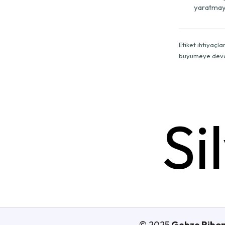
yaratmay
Etiket ihtiyaçl
büyümeye deva
Si
© 2025
Gebze Ribo