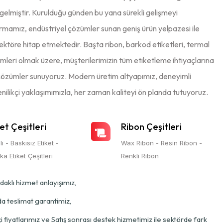
gelmiştir. Kurulduğu günden bu yana sürekli gelişmeyi
rmamız, endüstriyel çözümler sunan geniş ürün yelpazesi ile
 sektöre hitap etmektedir. Başta ribon, barkod etiketleri, termal
mleri olmak üzere, müşterilerimizin tüm etiketleme ihtiyaçlarına
n çözümler sunuyoruz. Modern üretim altyapımız, deneyimli
enilikçi yaklaşımımızla, her zaman kaliteyi ön planda tutuyoruz.
et Çeşitleri
Ribon Çeşitleri
lı - Baskısız Etiket -
Wax Ribon - Resin Ribon -
a Etiket Çeşitleri
Renkli Ribon
daklı hizmet anlayışımız,
 teslimat garantimiz,
 fiyatlarımız ve Satış sonrası destek hizmetimiz ile sektörde fark